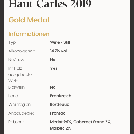
Haut Carles 2019
Gold Medal
Informationen
Typ
Wine - Still
Alkoholgehalt
14.7% vol
No/Low
No
Im Holz
Yes
ausgebauter
Wein
Bio(wein)
No
Land
Frankreich
Weinregion
Bordeaux
Anbaugebiet
Fronsac
Rebsorte
Merlot 96%, Cabernet franc 2%,
Malbec 2%