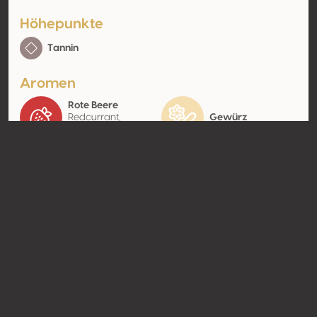
Höhepunkte
Tannin
Aromen
Rote Beere
Redcurrant,
Gewürz
Raspberry
Kontakt
Name
Scev Château de Carles
Typ
Producer
Website
http://www.hautcarles.com
Teilen