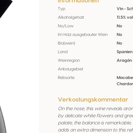
Informationen
Typ
Vin - S
Alkoholgehalt
11.5% vol
No/Low
No
Im Holz ausgebauter Wein
No
Bio(wein)
No
Land
Spanien
Weinregion
Aragón
Anbaugebiet
Rebsorte
Macabeo
Chardo
Verkostungskommentar
On the nose, this wine reveals ar
by delicate white flowers and gre
palate, the balance is remarkable, 
adds an extra dimension to this refi