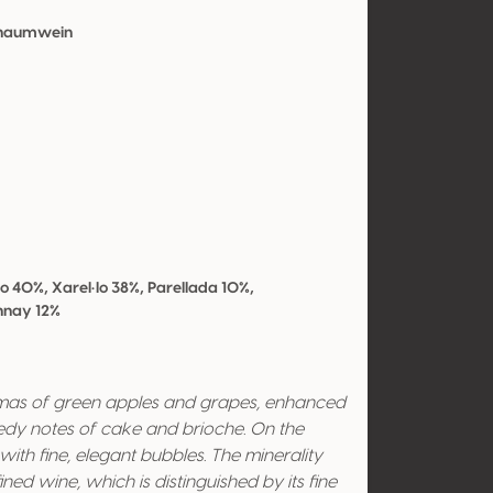
chaumwein
 40%, Xarel·lo 38%, Parellada 10%,
nnay 12%
omas of green apples and grapes, enhanced
edy notes of cake and brioche. On the
with fine, elegant bubbles. The minerality
ned wine, which is distinguished by its fine