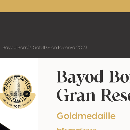
Bayod Borrás Gatell Gran Reserva 2023
Bayod Bor
Gran Res
Goldmedaille