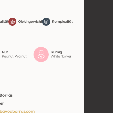
lität
Gleichgewicht
Komplexität
Nut
Blumig
Peanut, Walnut
White flower
Borrás
er
/bayodborras.com