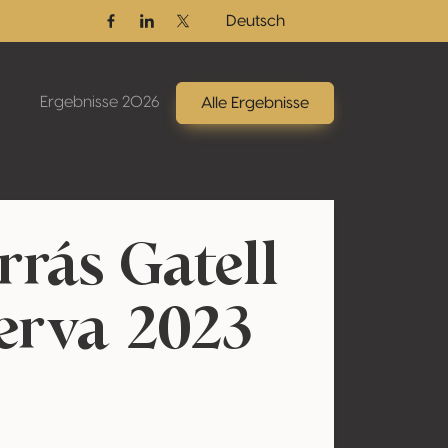
Deutsch
Facebook
Linkedin
Twitter / X
Ergebnisse 2026
Alle Ergebnisse
rás Gatell
erva 2023