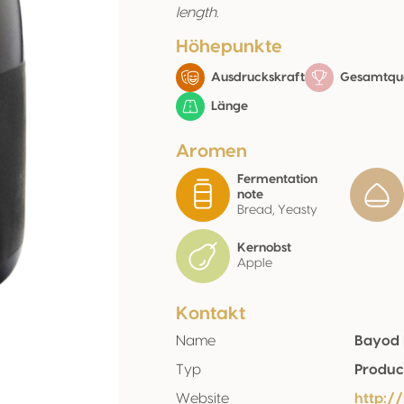
length.
Höhepunkte
Ausdruckskraft
Gesamtqua
Länge
Aromen
Fermentation
note
Bread, Yeasty
Kernobst
Apple
Kontakt
Name
Bayod 
Typ
Produc
Website
http:/