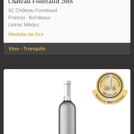
Château Fonréaud 2018
SC Château Fonréaud
Francia - Bordeaux
Listrac Médoc
Medalla de Oro
Vino - Tranquilo