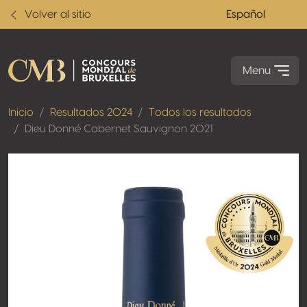
Volver al sitio
Español
Menu
Inicio
Resultados 2024
Todos los resultados
Dieu Donné Cabernet Sauvignon 2021