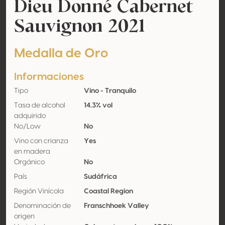
Dieu Donné Cabernet
Sauvignon 2021
Medalla de Oro
Informaciones
Tipo
Vino - Tranquilo
Tasa de alcohol
14.3% vol
adquirido
No/Low
No
Vino con crianza
Yes
en madera
Orgánico
No
País
Sudáfrica
Región Vinícola
Coastal Region
Denominación de
Franschhoek Valley
origen