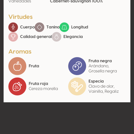
Variedades
Cabernet-sauvignon 100%
Virtudes
Cuerpo
Tanino
Longitud
Calidad general
Elegancia
Aromas
Fruta negra
Fruta
Arándano,
Grosella negra
Especia
Fruta roja
Clavo de olor,
Cereza morella
Vainilla, Regaliz
Contacto
Nombre
Strand Group Developments
(Pty) Ltd
Tipo
Productor