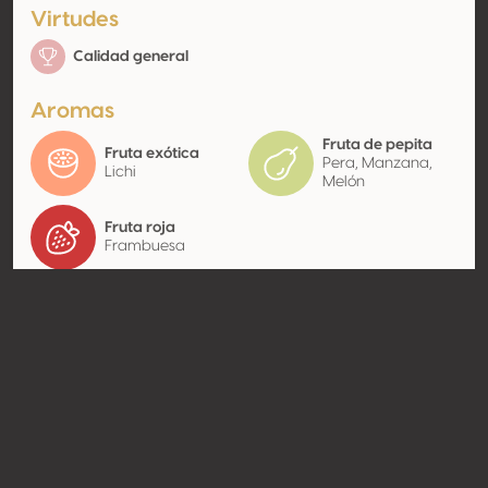
Virtudes
Calidad general
Aromas
Fruta de pepita
Fruta exótica
Pera, Manzana,
Lichi
Melón
Fruta roja
Frambuesa
Contacto
Nombre
Lantides Winery - Afoi Lantidi
E.E.
Tipo
Productor
Website
http://www.lantides.gr