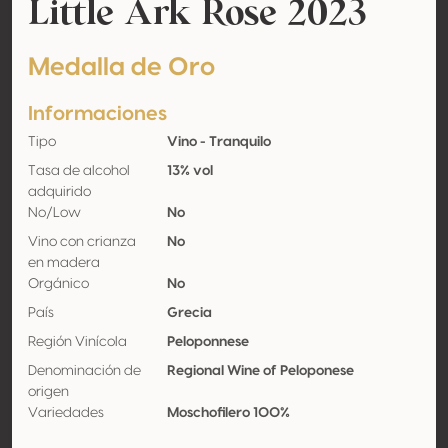
Little Ark Rose 2023
Medalla de Oro
Informaciones
Tipo
Vino - Tranquilo
Tasa de alcohol
13% vol
adquirido
No/Low
No
Vino con crianza
No
en madera
Orgánico
No
País
Grecia
Región Vinícola
Peloponnese
Denominación de
Regional Wine of Peloponese
origen
Variedades
Moschofilero 100%