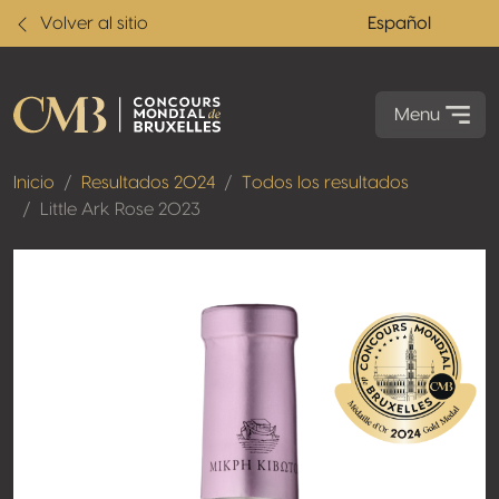
Volver al sitio
Español
Menu
Inicio
Resultados 2024
Todos los resultados
Little Ark Rose 2023