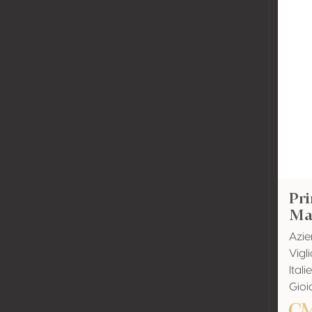
Pri
Ma
Azie
Vigl
Itali
Gioi