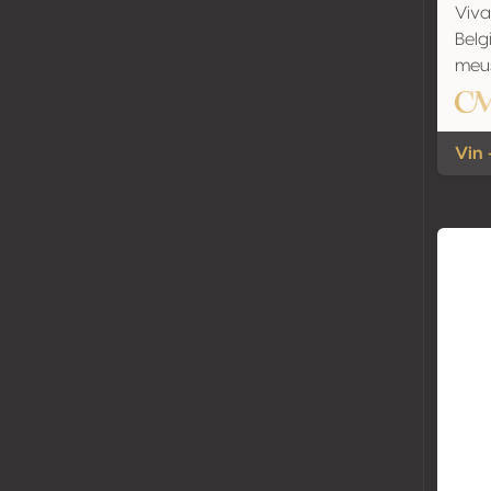
Viva
Belg
meu
Vin 