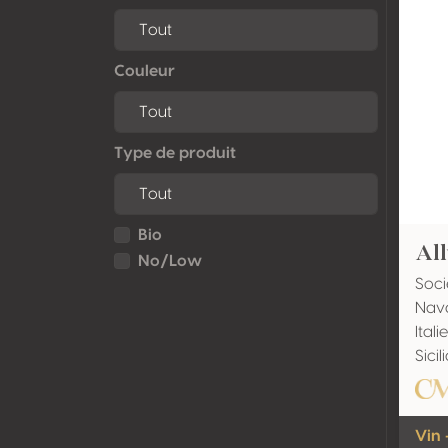
Couleur
Type de produit
Bio
All
No/Low
Soci
Nava
Italie
Sici
Vin 