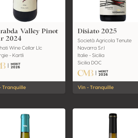
rabda Valley Pinot
Disiato 2025
ir 2024
Società Agricola Tenute
ati Wine Cellar Llc
Navarra S.r.l
gie - Kartli
Italie - Sicilia
Sicilia DOC
- Tranquille
Vin - Tranquille