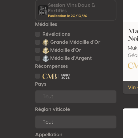
Session Vins Doux &
Fortifiés
Publication le 20/10/26
Médailles
Ma
Révélations
No
Grande Médaille d'Or
Mukh
Médaille d'Or
Géor
Médaille d'Argent
Récompenses
Pays
Vin 
Région viticole
Appellation