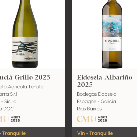
ucià Grillo 2025
Eidosela Albariño
2025
età Agricola Tenute
rra S.r.l
Bodegas Eidosela
 - Sicilia
Espagne - Galicia
lia DOC
Rias Baixas
- Tranquille
Vin - Tranquille