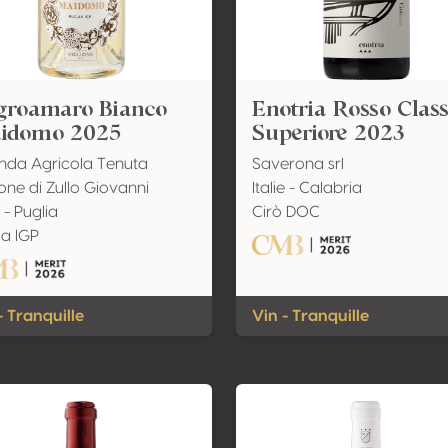
groamaro Bianco
Enotria Rosso Class
idomo 2025
Superiore 2023
nda Agricola Tenuta
Saverona srl
ione di Zullo Giovanni
Italie - Calabria
e - Puglia
Cirò DOC
ia IGP
- Tranquille
Vin - Tranquille