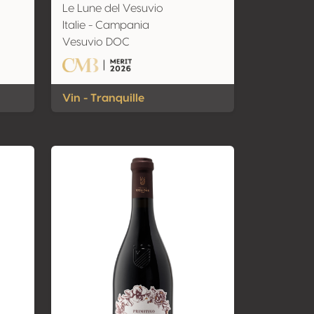
Le Lune del Vesuvio
Italie - Campania
Vesuvio DOC
Vin - Tranquille