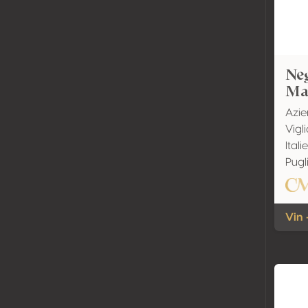
Ne
Ma
Azie
Vigl
Itali
Pugl
Vin 