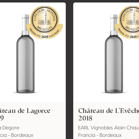
teau de Lagorce
Château de L'Evêch
19
2018
a Degore
EARL Vignobles Alain Cha
cia - Bordeaux
Francia - Bordeaux