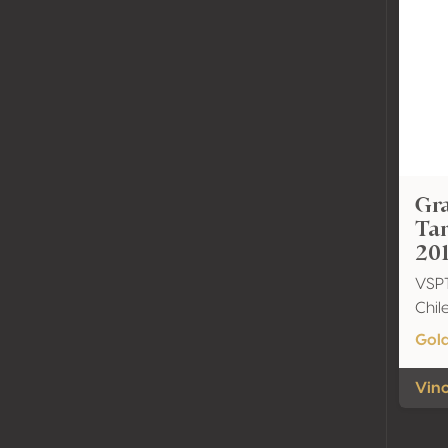
Gr
Ta
20
VSP
Chil
Gol
Vino