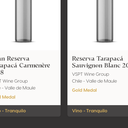
an Reserva
Reserva Tarapacá
rapacá Carmenère
Sauvignon Blanc 2
18
VSPT Wine Group
T Wine Group
Chile - Valle de Maule
e - Valle de Maule
Gold Medal
d Medal
 - Tranquilo
Vino - Tranquilo