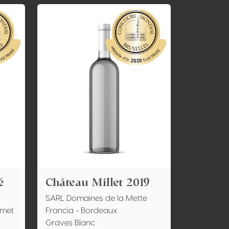
é
Château Millet 2019
SARL Domaines de la Mette
umet
Francia - Bordeaux
Graves Blanc