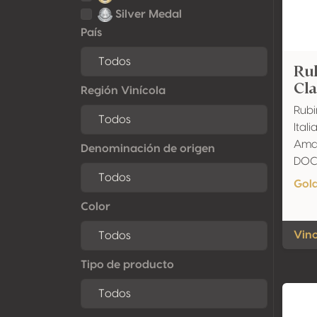
Silver Medal
País
Rub
Cla
Región Vinícola
Rubin
Ital
Amar
Denominación de origen
DO
Gol
Color
Vino
Tipo de producto