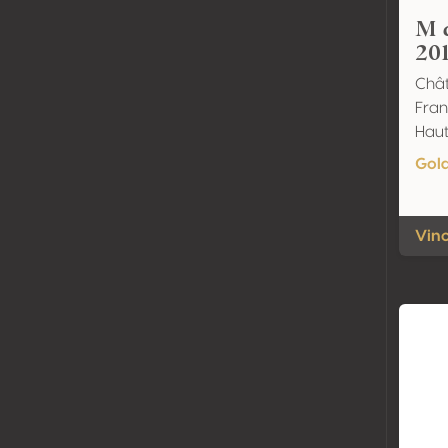
M 
20
Châ
Fran
Hau
Gol
Vino