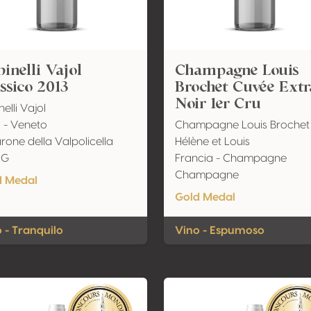
inelli Vajol
Champagne Louis
ssico 2013
Brochet Cuvée Extr
Noir 1er Cru
elli Vajol
ia - Veneto
Champagne Louis Brochet 
one della Valpolicella
Hélène et Louis
CG
Francia - Champagne
Champagne
d Medal
Gold Medal
 - Tranquilo
Vino - Espumoso