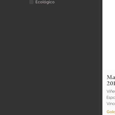
Ecológico
Ma
20
Viñe
Espa
Vino
Gol