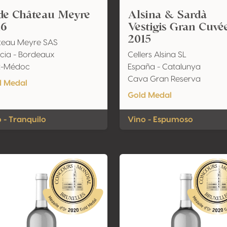
de Château Meyre
Alsina & Sardà
16
Vestigis Gran Cuvé
2015
teau Meyre SAS
cia - Bordeaux
Cellers Alsina SL
t-Médoc
España - Catalunya
Cava Gran Reserva
d Medal
Gold Medal
 - Tranquilo
Vino - Espumoso