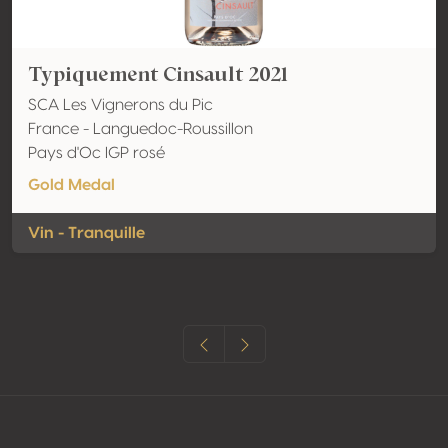
Typiquement Cinsault 2021
SCA Les Vignerons du Pic
France - Languedoc-Roussillon
Pays d'Oc IGP rosé
Gold Medal
Vin - Tranquille