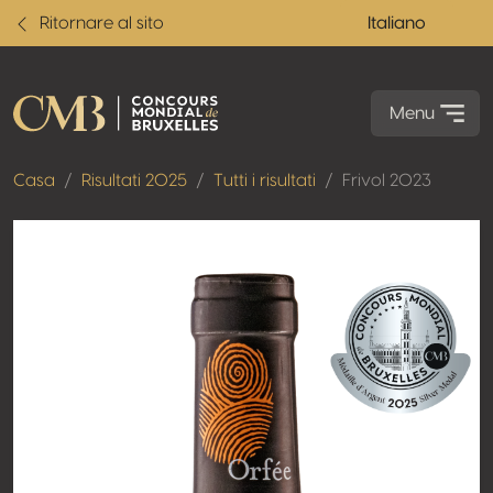
Ritornare al sito
Italiano
Menu
Casa
Risultati 2025
Tutti i risultati
Frivol 2023