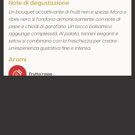
Note di degustazione
Un bouquet accattivante di frutti neri e spezie. Mora e
ribes nero si fondono armoniosamente con note di
pepe e chiodi di garofano. Un tocco balsamico
aggiunge complessità. Al palato, tannini eleganti e
setosi si combinano con la freschezza per creare
un'esperienza gustativa fine e intensa.
Aromi
Frutta rossa
Contatto
Nome
Les Celliers d'Orfée
Tipologia
Produttore
Website
http://celliersdorfee.com