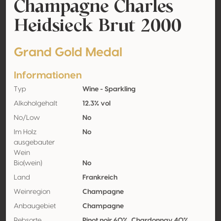
Champagne Charles
Heidsieck Brut 2000
Grand Gold Medal
Informationen
Typ
Wine - Sparkling
Alkoholgehalt
12.3% vol
No/Low
No
Im Holz
No
ausgebauter
Wein
Bio(wein)
No
Land
Frankreich
Weinregion
Champagne
Anbaugebiet
Champagne
Rebsorte
Pinot noir 60%, Chardonnay 40%