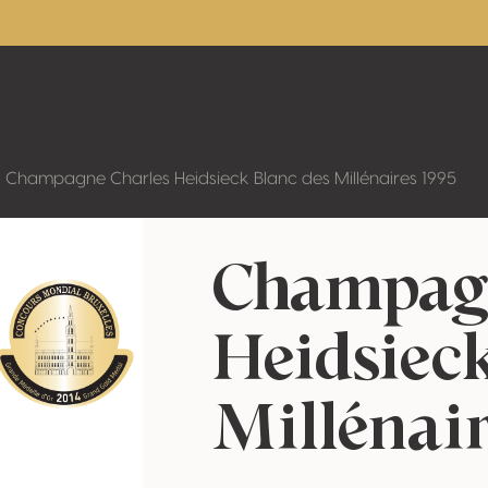
Champagne Charles Heidsieck Blanc des Millénaires 1995
Champagn
Heidsiec
Millénair