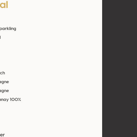
al
parkling
l
ich
agne
agne
nnay 100%
er