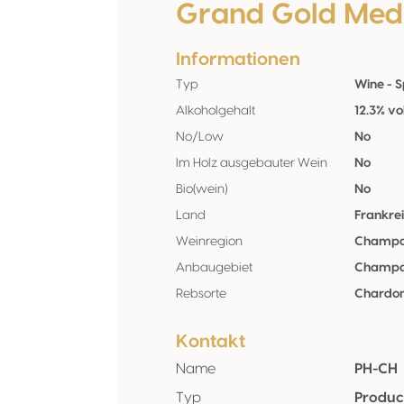
Grand Gold Med
Informationen
Typ
Wine - S
Alkoholgehalt
12.3% vo
No/Low
No
Im Holz ausgebauter Wein
No
Bio(wein)
No
Land
Frankre
Weinregion
Champ
Anbaugebiet
Champ
Rebsorte
Chardo
Kontakt
Name
PH-CH
Typ
Produc