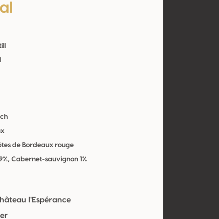
al
ill
l
ich
ux
ôtes de Bordeaux rouge
99%, Cabernet-sauvignon 1%
hâteau l'Espérance
er