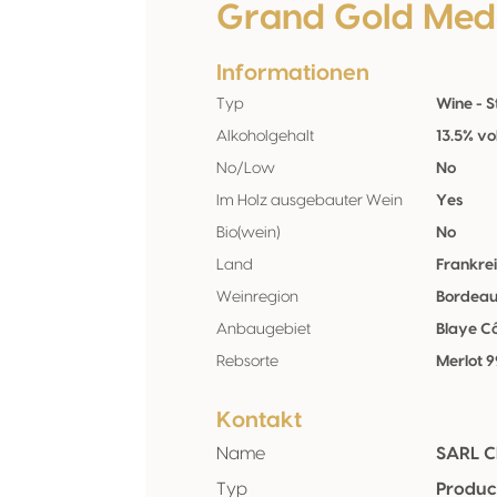
Grand Gold Med
Informationen
Typ
Wine - St
Alkoholgehalt
13.5% vo
No/Low
No
Im Holz ausgebauter Wein
Yes
Bio(wein)
No
Land
Frankre
Weinregion
Bordea
Anbaugebiet
Blaye C
Rebsorte
Merlot 
Kontakt
Name
SARL C
Typ
Produc