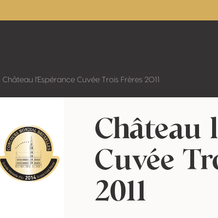
Château l'Espérance Cuvée Trois Frères 2011
Château 
Cuvée Tro
2011