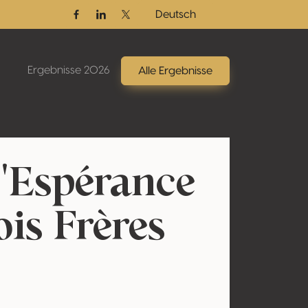
Deutsch
Facebook
Linkedin
Twitter / X
Ergebnisse 2026
Alle Ergebnisse
l'Espérance
is Frères