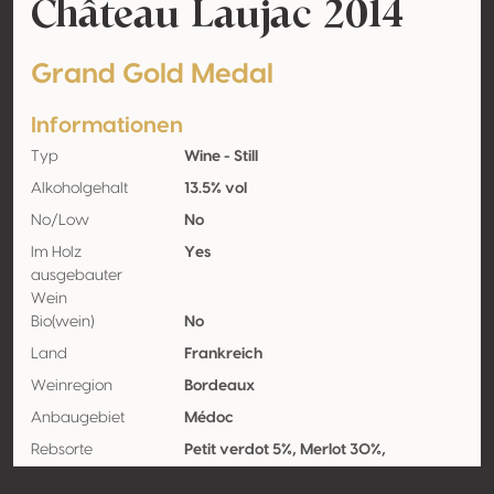
Château Laujac 2014
Grand Gold Medal
Informationen
Typ
Wine - Still
Alkoholgehalt
13.5% vol
No/Low
No
Im Holz
Yes
ausgebauter
Wein
Bio(wein)
No
Land
Frankreich
Weinregion
Bordeaux
Anbaugebiet
Médoc
Rebsorte
Petit verdot 5%, Merlot 30%,
Cabernet-sauvignon 65%