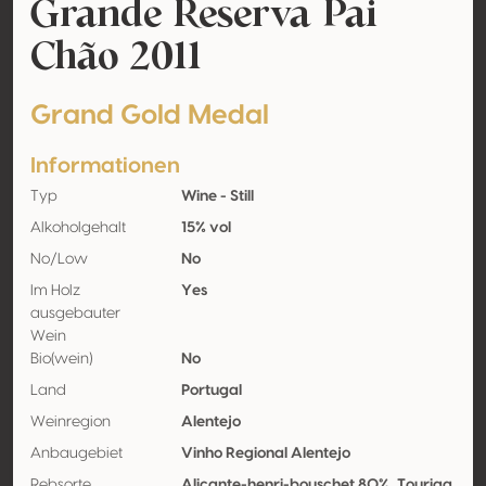
Grande Reserva Pai
Chão 2011
Grand Gold Medal
Informationen
Typ
Wine - Still
Alkoholgehalt
15% vol
No/Low
No
Im Holz
Yes
ausgebauter
Wein
Bio(wein)
No
Land
Portugal
Weinregion
Alentejo
Anbaugebiet
Vinho Regional Alentejo
Rebsorte
Alicante-henri-bouschet 80%, Touriga