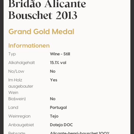
Bridão Alicante
Bouschet 2013
Grand Gold Medal
Informationen
Typ
Wine - Still
Alkoholgehalt
15.1% vol
No/Low
No
Im Holz
Yes
ausgebauter
Wein
Bio(wein)
No
Land
Portugal
Weinregion
Tejo
Anbaugebiet
Dotejo DOC
Rebsorte
Alicante-henri-bouschet 100%