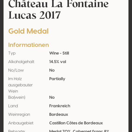
Château La Fontaine
Lucas 2017
Gold Medal
Informationen
Typ
Wine - Still
Alkoholgehalt
14.5% vol
No/Low
No
Im Holz
Partially
ausgebauter
Wein
Bio(wein)
No
Land
Frankreich
Weinregion
Bordeaux
Anbaugebiet
Castillon Côtes de Bordeaux
Rebsorte
Merlot 70%, Cabernet franc 8%,