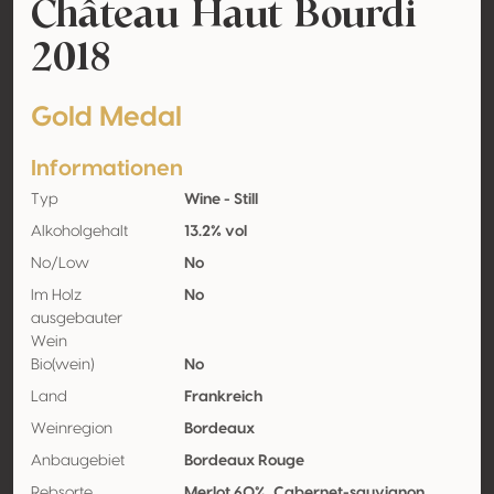
Château Haut Bourdi
2018
Gold Medal
Informationen
Typ
Wine - Still
Alkoholgehalt
13.2% vol
No/Low
No
Im Holz
No
ausgebauter
Wein
Bio(wein)
No
Land
Frankreich
Weinregion
Bordeaux
Anbaugebiet
Bordeaux Rouge
Rebsorte
Merlot 60%, Cabernet-sauvignon