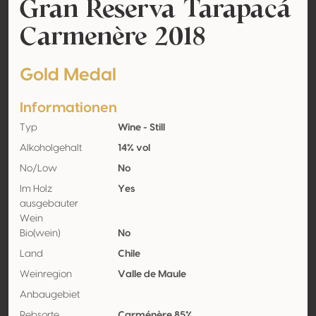
Gran Reserva Tarapacá
Carmenère 2018
Gold Medal
Informationen
Typ
Wine - Still
Alkoholgehalt
14% vol
No/Low
No
Im Holz
Yes
ausgebauter
Wein
Bio(wein)
No
Land
Chile
Weinregion
Valle de Maule
Anbaugebiet
Rebsorte
Carménère 85%