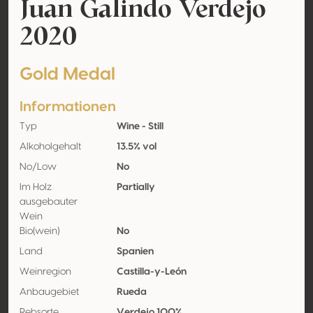
Juan Galindo Verdejo
2020
Gold Medal
Informationen
Typ
Wine - Still
Alkoholgehalt
13.5% vol
No/Low
No
Im Holz
Partially
ausgebauter
Wein
Bio(wein)
No
Land
Spanien
Weinregion
Castilla-y-León
Anbaugebiet
Rueda
Rebsorte
Verdejo 100%