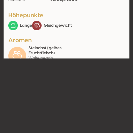
Höhepunkte
Länge
Gleichgewicht
Aromen
Steinobst (gelbes
Fruchtfleisch)
White peach,
Nectarine
Kontakt
Name
Bodegas Copaboca
Typ
Producer
Website
http://www.copaboca.com
Teilen