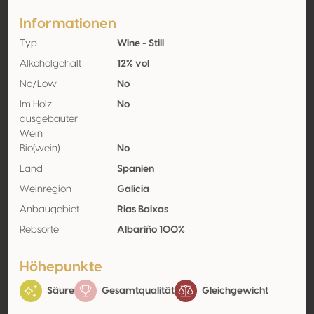
Informationen
Typ
Wine - Still
Alkoholgehalt
12% vol
No/Low
No
Im Holz
No
ausgebauter
Wein
Bio(wein)
No
Land
Spanien
Weinregion
Galicia
Anbaugebiet
Rias Baixas
Rebsorte
Albariño 100%
Höhepunkte
Säure
Gesamtqualität
Gleichgewicht