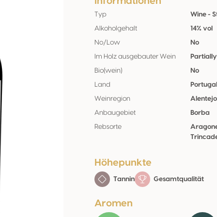
Informationen
Typ
Wine - St
Alkoholgehalt
14% vol
No/Low
No
Im Holz ausgebauter Wein
Partiall
Bio(wein)
No
Land
Portuga
Weinregion
Alentej
Anbaugebiet
Borba
Rebsorte
Aragone
Trincade
Höhepunkte
Tannin
Gesamtqualität
Aromen