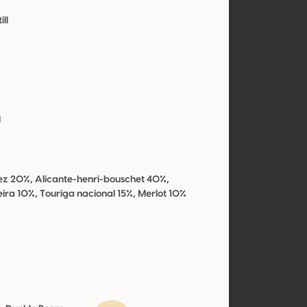
ill
y
l
o
z 20%, Alicante-henri-bouschet 40%,
ira 10%, Touriga nacional 15%, Merlot 10%