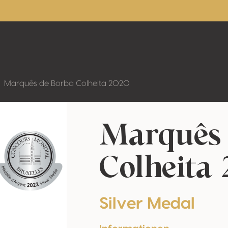
Marquês de Borba Colheita 2020
Marquês 
Colheita
Silver Medal