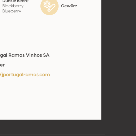
Dunkle Beere
Blackberry,
Gewürz
Blueberry
ugal Ramos Vinhos SA
er
//jportugalramos.com