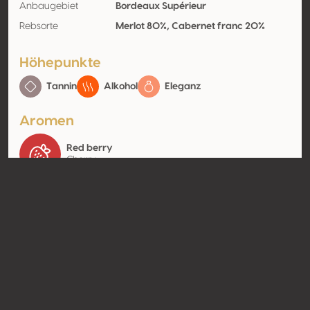
Anbaugebiet
Bordeaux Supérieur
Rebsorte
Merlot 80%, Cabernet franc 20%
Höhepunkte
Tannin
Alkohol
Eleganz
Aromen
Red berry
Cherry
Kontakt
Name
Domaines Comte De Malet
Roquefort
Typ
Producer
Website