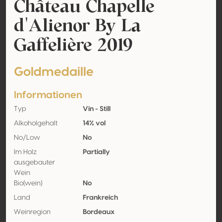
Château Chapelle
d'Alienor By La
Gaffelière 2019
Goldmedaille
Informationen
Typ
Vin - Still
Alkoholgehalt
14% vol
No/Low
No
Im Holz
Partially
ausgebauter
Wein
Bio(wein)
No
Land
Frankreich
Weinregion
Bordeaux