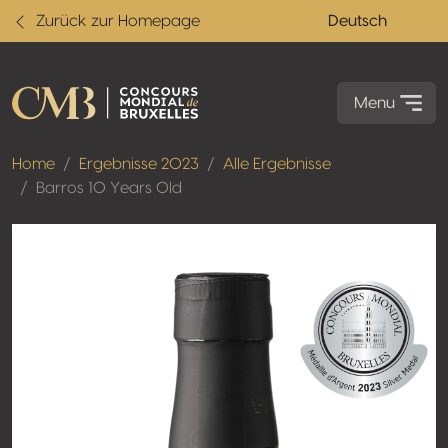
Zurück zur Homepage
Deutsch
Menu
Home
Ergebnisse 2023
Alle Ergebnisse
Barros 10 Years Old