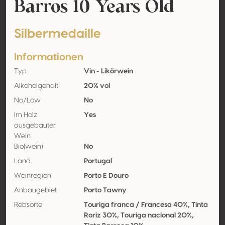
Barros 10 Years Old
Silbermedaille
Informationen
Typ
Vin - Likörwein
Alkoholgehalt
20% vol
No/Low
No
Im Holz
Yes
ausgebauter
Wein
Bio(wein)
No
Land
Portugal
Weinregion
Porto E Douro
Anbaugebiet
Porto Tawny
Rebsorte
Touriga franca / Francesa 40%, Tinta
Roriz 30%, Touriga nacional 20%,