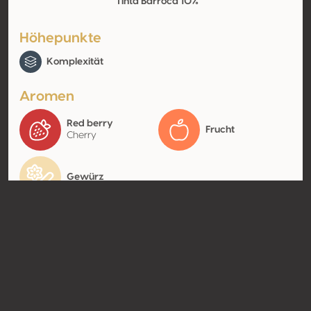
Tinta Barroca 10%
Höhepunkte
Komplexität
Aromen
Red berry
Frucht
Cherry
Gewürz
Kontakt
Name
Kopke Group Fine Wines
Typ
Producer
Website
http://www.kopkegroup.com