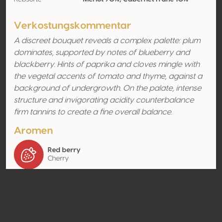
Verkostungskommentar
A discreet bouquet reveals a complex palette: plum
dominates, supported by notes of blueberry and
blackberry. Hints of paprika and cloves mingle with
the vegetal accents of tomato and thyme, against a
background of undergrowth. On the palate, intense
structure and invigorating acidity counterbalance
firm tannins to create a fine overall balance.
Aromen
Red berry
Cherry
Kontakt
Name
SAS Seban
Typ
Producer