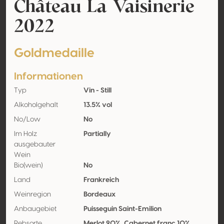
Château La Vaisinerie
2022
Goldmedaille
Informationen
Typ
Vin - Still
Alkoholgehalt
13.5% vol
No/Low
No
Im Holz
Partially
ausgebauter
Wein
Bio(wein)
No
Land
Frankreich
Weinregion
Bordeaux
Anbaugebiet
Puisseguin Saint-Emilion
Rebsorte
Merlot 90%, Cabernet franc 10%