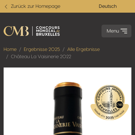
Zurück zur Homepage
Deutsch
Menu
Home
Ergebnisse 2025
Alle Ergebnisse
Château La Vaisinerie 2022