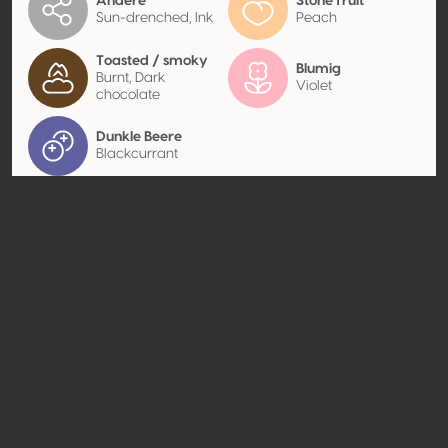
Andere
Stone fruit
Sun-drenched, Ink
Peach
Toasted / smoky
Blumig
Burnt, Dark
Violet
chocolate
Dunkle Beere
Blackcurrant
Kontakt
Name
Ltda Agrícola Sta. Cristina - Viña
San José de Apalta
Typ
Producer
Website
http://www.sanjosedeapalta.cl
Teilen