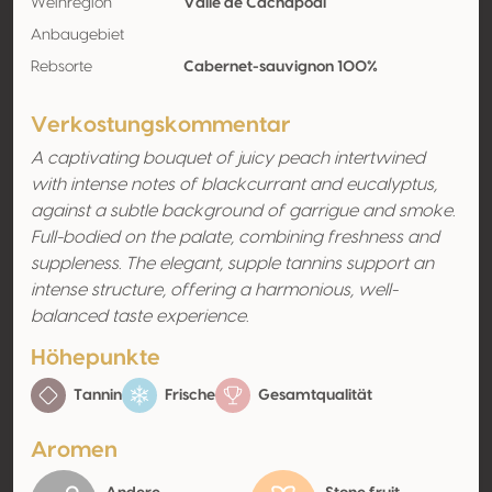
Weinregion
Valle de Cachapoal
Anbaugebiet
Rebsorte
Cabernet-sauvignon 100%
Verkostungskommentar
A captivating bouquet of juicy peach intertwined
with intense notes of blackcurrant and eucalyptus,
against a subtle background of garrigue and smoke.
Full-bodied on the palate, combining freshness and
suppleness. The elegant, supple tannins support an
intense structure, offering a harmonious, well-
balanced taste experience.
Höhepunkte
Tannin
Frische
Gesamtqualität
Aromen