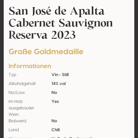
San José de Apalta
Cabernet Sauvignon
Reserva 2023
Große Goldmedaille
Informationen
Typ
Vin - Still
Alkoholgehalt
14% vol
No/Low
No
Im Holz
Yes
ausgebauter
Wein
Bio(wein)
No
Land
Chili