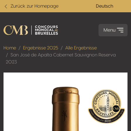
Zurück zur Homepage
Deutsch
Menu
Home
Ergebnisse 2025
Alle Ergebnisse
San José de Apalta Cabernet Sauvignon Reserva
2023