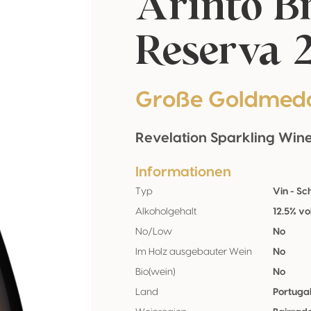
Arinto B
Reserva 
Große Goldmeda
Revelation Sparkling Win
Informationen
Typ
Vin - S
Alkoholgehalt
12.5% vo
No/Low
No
Im Holz ausgebauter Wein
No
Bio(wein)
No
Land
Portuga