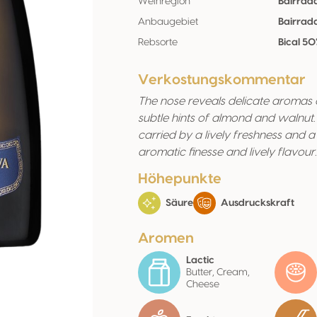
Weinregion
Bairrad
Anbaugebiet
Bairrad
Rebsorte
Bical 50
Verkostungskommentar
The nose reveals delicate aromas 
subtle hints of almond and walnut.
carried by a lively freshness and a 
aromatic finesse and lively flavour.
Höhepunkte
Säure
Ausdruckskraft
Aromen
Lactic
Butter, Cream,
Cheese