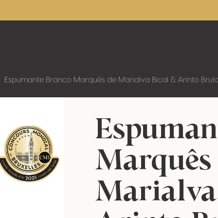
Espumante Branco Marquês de Marialva Bical & Arinto Bru
Espumant
Marquês
Marialva