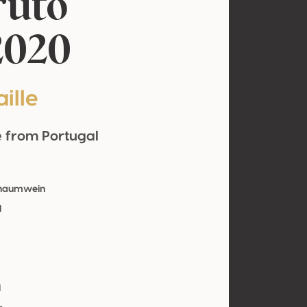
ruto
2020
ille
e from Portugal
chaumwein
l
l