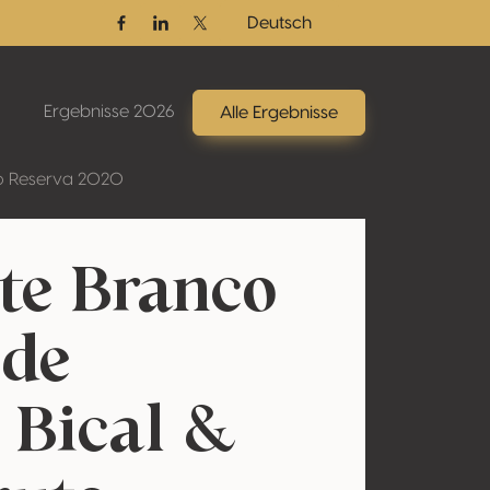
Deutsch
Facebook
Linkedin
Twitter / X
Ergebnisse 2026
Alle Ergebnisse
to Reserva 2020
e Branco
 de
 Bical &