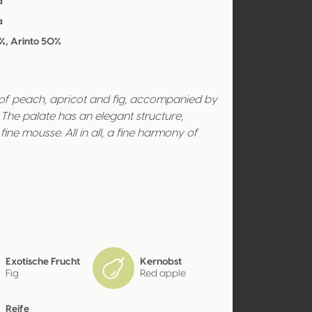
a
a
%, Arinto 50%
of peach, apricot and fig, accompanied by
 The palate has an elegant structure,
fine mousse. All in all, a fine harmony of
Exotische Frucht
Kernobst
Fig
Red apple
Reife