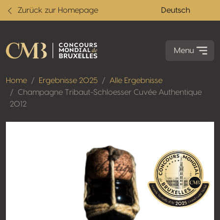
Zurück zur Homepage
Deutsch
Menu
Home
Ergebnisse 2025
Alle Ergebnisse
Champagne Tribaut-Schloesser Cuvée Authentique
2012