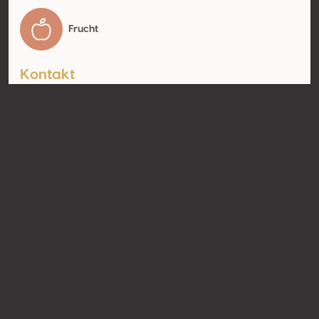
Frucht
Kontakt
Name
Champagne Tribaut-Schloesser
Typ
Producer
Website
http://www.champagne-
tribaut.com;
https://champagne.tribaut.wine
/
Teilen