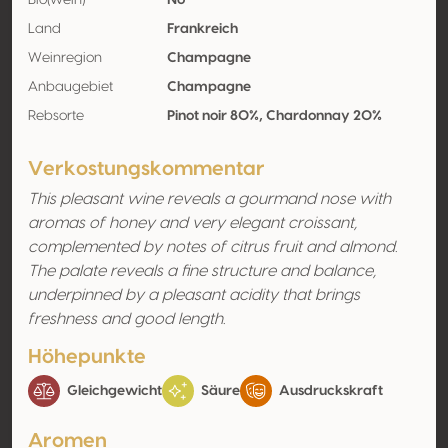
Bio(wein)
No
Land
Frankreich
Weinregion
Champagne
Anbaugebiet
Champagne
Rebsorte
Pinot noir 80%, Chardonnay 20%
Verkostungskommentar
This pleasant wine reveals a gourmand nose with
aromas of honey and very elegant croissant,
complemented by notes of citrus fruit and almond.
The palate reveals a fine structure and balance,
underpinned by a pleasant acidity that brings
freshness and good length.
Höhepunkte
Gleichgewicht
Säure
Ausdruckskraft
Aromen