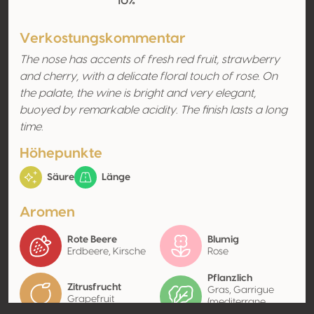
10%
Verkostungskommentar
The nose has accents of fresh red fruit, strawberry
and cherry, with a delicate floral touch of rose. On
the palate, the wine is bright and very elegant,
buoyed by remarkable acidity. The finish lasts a long
time.
Höhepunkte
Säure
Länge
Aromen
Rote Beere
Blumig
Erdbeere, Kirsche
Rose
Pflanzlich
Zitrusfrucht
Gras, Garrigue
Grapefruit
(mediterrane