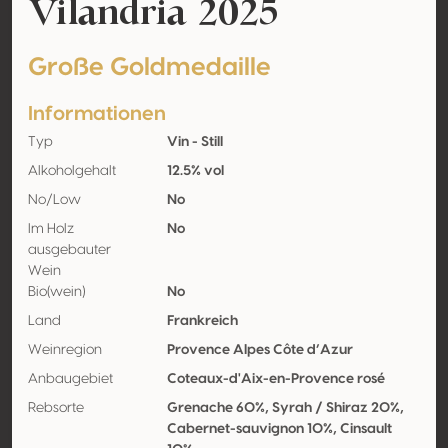
Vilandria 2025
Große Goldmedaille
Informationen
Typ
Vin - Still
Alkoholgehalt
12.5% vol
No/Low
No
Im Holz
No
ausgebauter
Wein
Bio(wein)
No
Land
Frankreich
Weinregion
Provence Alpes Côte d’Azur
Anbaugebiet
Coteaux-d'Aix-en-Provence rosé
Rebsorte
Grenache 60%, Syrah / Shiraz 20%,
Cabernet-sauvignon 10%, Cinsault