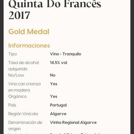
Quinta Do Francês
2017
Gold Medal
Informaciones
Tipo
Vino - Tranquilo
Tasa de alcohol
14.5% vol
adquirido
No/Low
No
Vino con crianza
Yes
en madera
Orgánico
Yes
País
Portugal
Región Vinícola
Algarve
Denominación de
Vinho Regional Algarve
origen