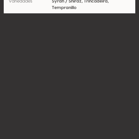
Variedades
Syrah / Shiraz, Trincadeira,
Tempranillo
Contacto
Nombre
Patrick Agostini, LDA
Tipo
Productor
Website
http://www.quintadofrances.co
m
Compartir
© Concours Mondial de Bruxelles 2026 | Vinopres
Realizado por