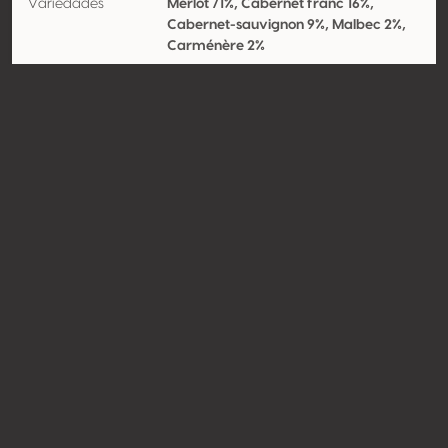
Variedades
Merlot 71%, Cabernet franc 16%,
Cabernet-sauvignon 9%, Malbec 2%,
Carménère 2%
Contacto
Nombre
GFA Château de Pressac
Tipo
Productor
Website
http://www.chateaudepressac.
com
Compartir
© Concours Mondial de Bruxelles 2026 | Vinopres