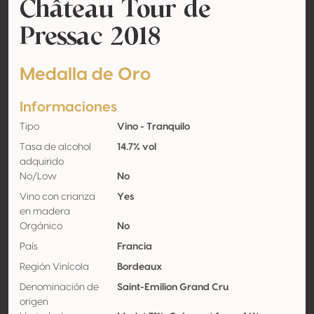
Château Tour de
Pressac 2018
Medalla de Oro
Informaciones
Tipo
Vino - Tranquilo
Tasa de alcohol
14.7% vol
adquirido
No/Low
No
Vino con crianza
Yes
en madera
Orgánico
No
País
Francia
Región Vinícola
Bordeaux
Denominación de
Saint-Emilion Grand Cru
origen