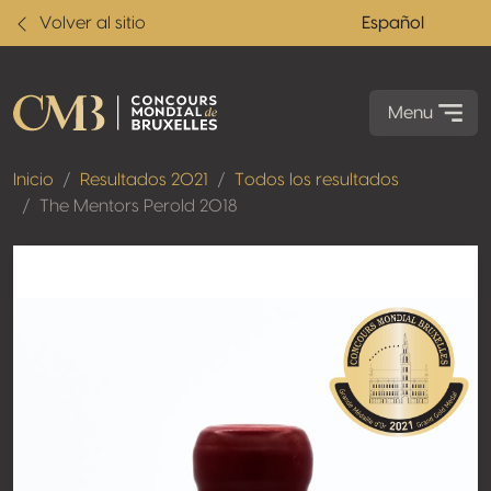
Volver al sitio
Español
Menu
Inicio
Resultados 2021
Todos los resultados
The Mentors Perold 2018