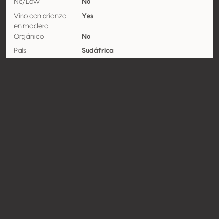
No/Low
No
Vino con crianza
Yes
en madera
Orgánico
No
País
Sudáfrica
Región Vinícola
Coastal Region
Denominación de
Stellenbosch
origen
Variedades
Pinotage 33%, Cabernet-sauvignon
29%, Syrah / Shiraz 24%, Petit verdot
7%, Petite syrah 7%
Contacto
Nombre
Warshay Investments Pty Ltd ta
KWV
Tipo
Productor
Website
http://www.kwv.co.za