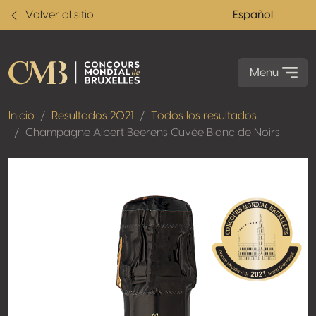
Volver al sitio
Español
Menu
Inicio
Resultados 2021
Todos los resultados
Champagne Albert Beerens Cuvée Blanc de Noirs