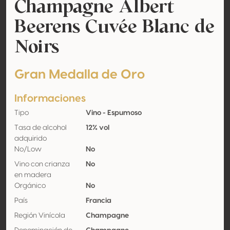
Champagne Albert
Beerens Cuvée Blanc de
Noirs
Gran Medalla de Oro
Informaciones
Tipo
Vino - Espumoso
Tasa de alcohol
12% vol
adquirido
No/Low
No
Vino con crianza
No
en madera
Orgánico
No
País
Francia
Región Vinícola
Champagne