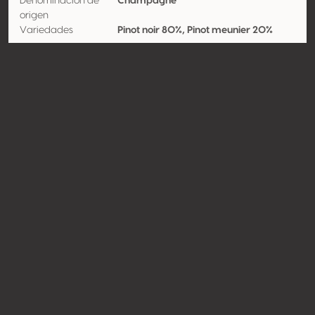
Denominación de
Champagne
origen
Variedades
Pinot noir 80%, Pinot meunier 20%
Contacto
Nombre
EARL Champagne Beerens
Tipo
Productor
Website
http://www.champagnebeeren
s.com
Compartir
© Concours Mondial de Bruxelles 2026 | Vinopres