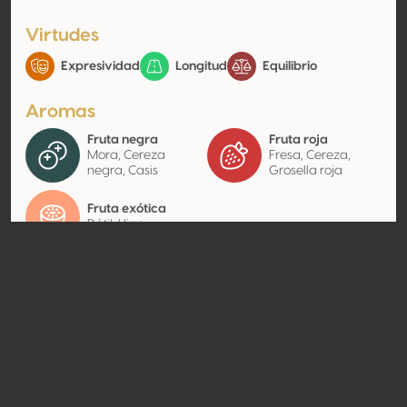
Virtudes
Expresividad
Longitud
Equilibrio
Aromas
Fruta negra
Fruta roja
Mora, Cereza
Fresa, Cereza,
negra, Casis
Grosella roja
Fruta exótica
Dátil, Higo
Contacto
Nombre
Kopke Group Fine Wines
Tipo
Productor
Website
http://www.kopkegroup.com