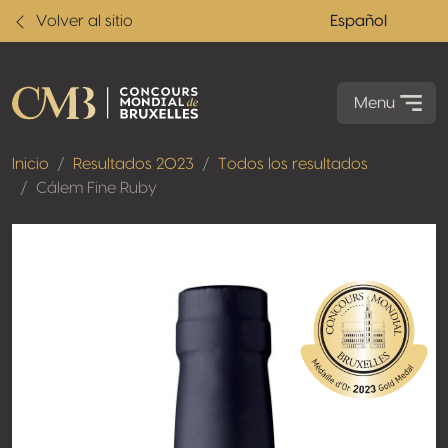
Volver al sitio
Español
Menu
Inicio
Resultados 2023
Todos los resultados
Cálem Fine Ruby