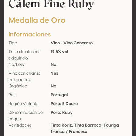
Cálem Fine Ruby
Medalla de Oro
Informaciones
Tipo
Vino - Vino Generoso
Tasa de alcohol
19.5% vol
adquirido
No/Low
No
Vino con crianza
Yes
en madera
Orgánico
No
País
Portugal
Región Vinícola
Porto E Douro
Denominación de
Porto Ruby
origen
Variedades
Tinta Roriz, Tinta Barroca, Touriga
franca / Francesa