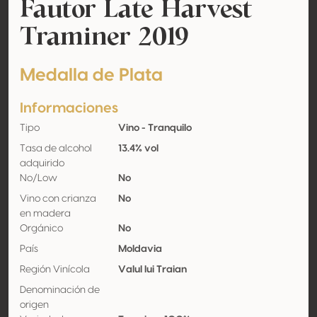
Fautor Late Harvest
Traminer 2019
Medalla de Plata
Informaciones
Tipo
Vino - Tranquilo
Tasa de alcohol
13.4% vol
adquirido
No/Low
No
Vino con crianza
No
en madera
Orgánico
No
País
Moldavia
Región Vinícola
Valul lui Traian
Denominación de
origen