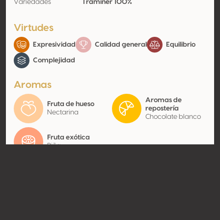
Variedades
Traminer 100%
Virtudes
Expresividad
Calidad general
Equilibrio
Complejidad
Aromas
Aromas de
Fruta de hueso
repostería
Nectarina
Chocolate blanco
Fruta exótica
Piña
Contacto
Nombre
Fautor Winery
Tipo
Productor
Website
http://www.fautor.wine