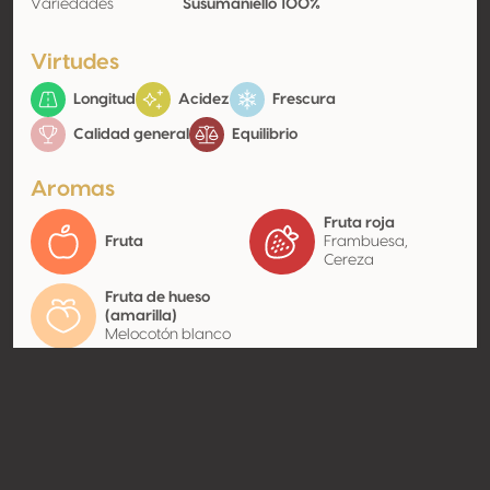
Variedades
Susumaniello 100%
Virtudes
Longitud
Acidez
Frescura
Calidad general
Equilibrio
Aromas
Fruta roja
Fruta
Frambuesa,
Cereza
Fruta de hueso
(amarilla)
Melocotón blanco
Contacto
Nombre
Feudi Salentini SRL
Tipo
Productor
Website
http://www.feudisalentini.com;