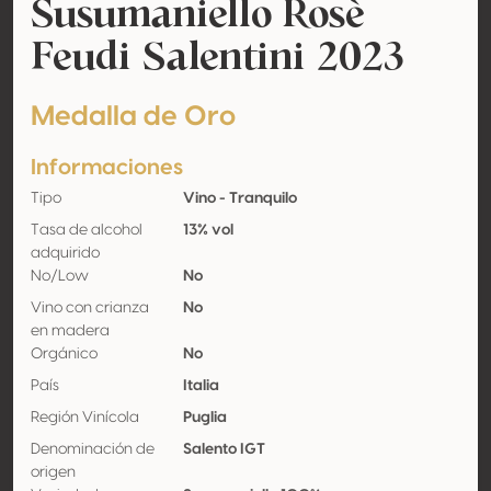
Susumaniello Rosè
Feudi Salentini 2023
Medalla de Oro
Informaciones
Tipo
Vino - Tranquilo
Tasa de alcohol
13% vol
adquirido
No/Low
No
Vino con crianza
No
en madera
Orgánico
No
País
Italia
Región Vinícola
Puglia
Denominación de
Salento IGT
origen