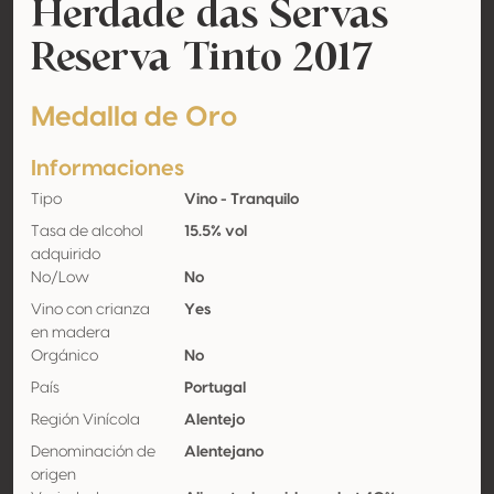
Herdade das Servas
Reserva Tinto 2017
Medalla de Oro
Informaciones
Tipo
Vino - Tranquilo
Tasa de alcohol
15.5% vol
adquirido
No/Low
No
Vino con crianza
Yes
en madera
Orgánico
No
País
Portugal
Región Vinícola
Alentejo
Denominación de
Alentejano
origen