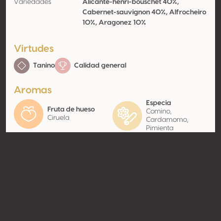
Variedades
Alicante-henri-bouschet 40%,
Cabernet-sauvignon 40%, Alfrocheiro
10%, Aragonez 10%
Virtudes
Tanino
Calidad general
Aromas
Especia
Fruta de hueso
Comino,
Ciruela
Cardamomo,
Pimienta
Contacto
Nombre
Serrano Mira, S.a.
Tipo
Productor
Website
http://www.herdadedasservas.
com