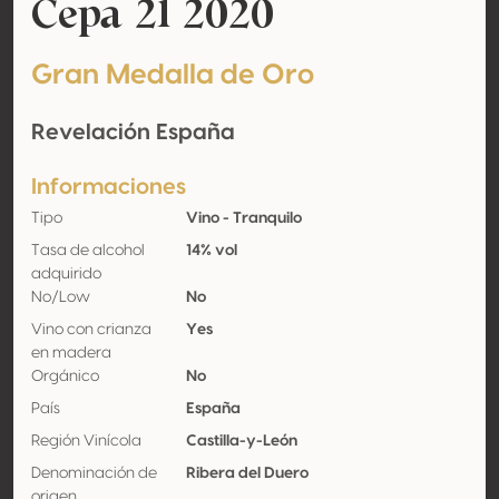
Cepa 21 2020
Gran Medalla de Oro
Revelación España
Informaciones
Tipo
Vino - Tranquilo
Tasa de alcohol
14% vol
adquirido
No/Low
No
Vino con crianza
Yes
en madera
Orgánico
No
País
España
Región Vinícola
Castilla-y-León
Denominación de
Ribera del Duero
origen