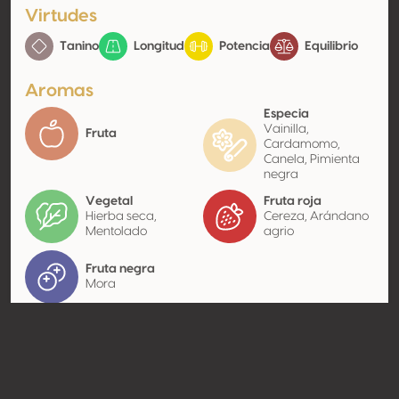
Virtudes
Tanino
Longitud
Potencia
Equilibrio
Aromas
Especia
Vainilla,
Fruta
Cardamomo,
Canela, Pimienta
negra
Vegetal
Fruta roja
Hierba seca,
Cereza, Arándano
Mentolado
agrio
Fruta negra
Mora
Contacto
Nombre
Cantine Spelonga
Tipo
Productor