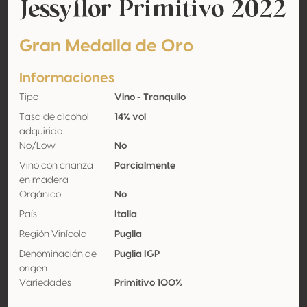
Jessyflor Primitivo 2022
Gran Medalla de Oro
Informaciones
Tipo
Vino - Tranquilo
Tasa de alcohol
14% vol
adquirido
No/Low
No
Vino con crianza
Parcialmente
en madera
Orgánico
No
País
Italia
Región Vinícola
Puglia
Denominación de
Puglia IGP
origen
Variedades
Primitivo 100%