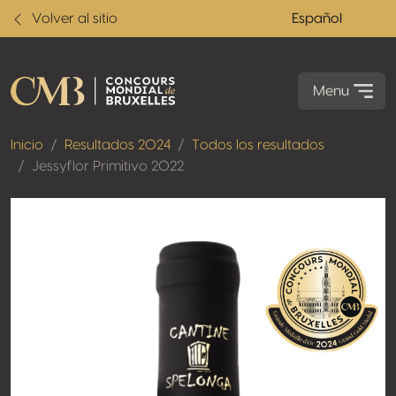
Volver al sitio
Español
Menu
Inicio
Resultados 2024
Todos los resultados
Jessyflor Primitivo 2022