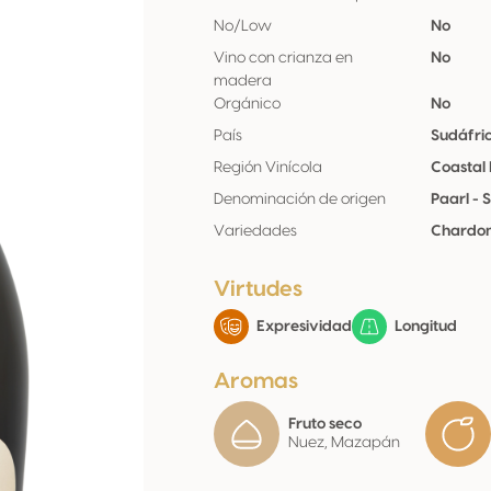
No/Low
No
Vino con crianza en
No
madera
Orgánico
No
País
Sudáfri
Región Vinícola
Coastal
Denominación de origen
Paarl -
Variedades
Chardon
Virtudes
Expresividad
Longitud
Aromas
Fruto seco
Nuez, Mazapán