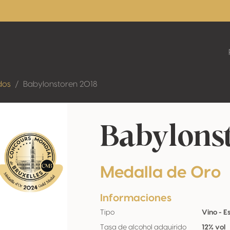
dos
Babylonstoren 2018
Babylons
Medalla de Oro
Informaciones
Tipo
Vino - 
Tasa de alcohol adquirido
12% vol