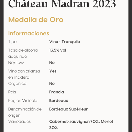
Château Madran 2023
Medalla de Oro
Informaciones
Tipo
Vino - Tranquilo
Tasa de alcohol
13.5% vol
adquirido
No/Low
No
Vino con crianza
Yes
en madera
Orgánico
No
País
Francia
Región Vinícola
Bordeaux
Denominación de
Bordeaux Supérieur
origen
Variedades
Cabernet-sauvignon 70%, Merlot
30%