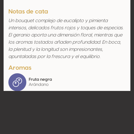
Notas de cata
Un bouquet complejo de eucalipto y pimienta
intensos, delicados frutos rojos y toques de especias.
El geranio aporta una dimensión floral, mientras que
los aromas tostados añaden profundidad. En boca,
la plenitud y la longitud son impresionantes,
apuntaladas por la frescura y el equilibrio.
Aromas
Fruta negra
Arándano
Contacto
Nombre
Château Madran
Tipo
Productor
Website
http://www.chateau-