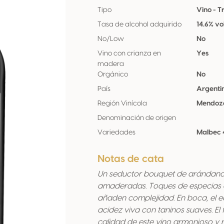
Tipo
Vino - T
Tasa de alcohol adquirido
14.6% vo
No/Low
No
Vino con crianza en
Yes
madera
Orgánico
No
País
Argenti
Región Vinícola
Mendoz
Denominación de origen
Variedades
Malbec 
Notas de cata
Un seductor bouquet de arándanos
amaderadas. Toques de especias d
añaden complejidad. En boca, el e
acidez viva con taninos suaves. El f
calidad de este vino armonioso y r