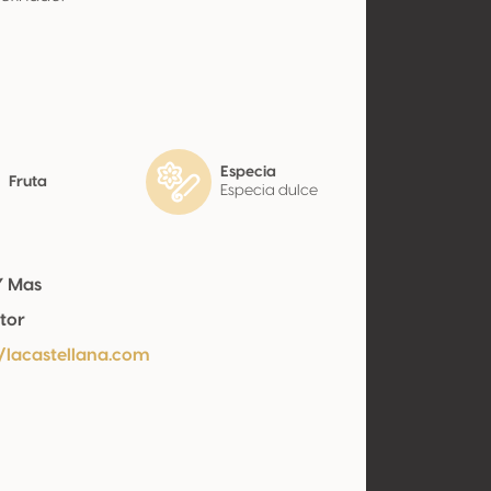
Especia
Fruta
Especia dulce
Y Mas
tor
//lacastellana.com