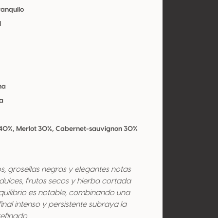
ranquilo
l
na
a
40%, Merlot 30%, Cabernet-sauvignon 30%
, grosellas negras y elegantes notas
ulces, frutos secos y hierba cortada
quilibrio es notable, combinando una
inal intenso y persistente subraya la
efinado.