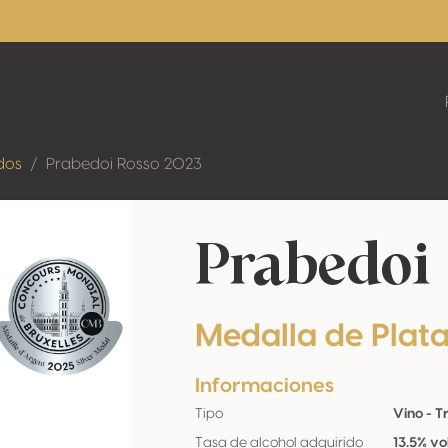
dos
Prabedoi Rosso 2023
Prabedoi
Medalla de Plat
Informaciones
Tipo
Vino - T
Tasa de alcohol adquirido
13.5% vo