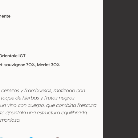
mente
Orientale IGT
t-sauvignon 70%, Merlot 30%
 cerezas y frambuesas, matizado con
n toque de hierbas y frutos negros
 un vino con cuerpo, que combina frescura
nte apuntala una estructura equilibrada,
rmonioso.