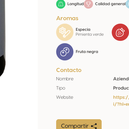
Longitud
Calidad general
Aromas
Especia
Pimienta verde
Fruta negra
Contacto
Nombre
Aziend
Tipo
Produc
Website
https:
i/?hl=e
Compartir