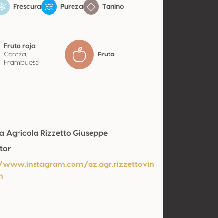
Frescura
Pureza
Tanino
Fruta roja
Cereza,
Fruta
Frambuesa
a Agricola Rizzetto Giuseppe
tor
//www.instagram.com/az.agr.rizzettovin
n