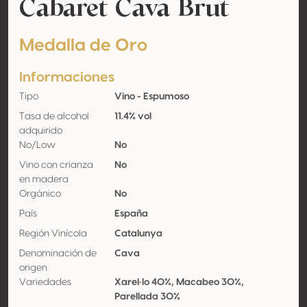
Cabaret Cava Brut
Medalla de Oro
Informaciones
Tipo
Vino - Espumoso
Tasa de alcohol
11.4% vol
adquirido
No/Low
No
Vino con crianza
No
en madera
Orgánico
No
País
España
Región Vinícola
Catalunya
Denominación de
Cava
origen
Variedades
Xarel·lo 40%, Macabeo 30%,
Parellada 30%