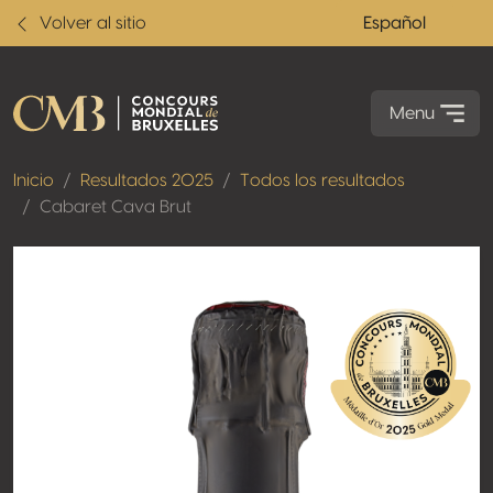
Volver al sitio
Español
Menu
Inicio
Resultados 2025
Todos los resultados
Cabaret Cava Brut