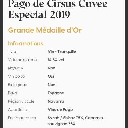
Pago de Cirsus Cuvee
Especial 2019
Grande Médaille d'Or
Informations
Type
Vin - Tranquille
Volume d'alcool
14.5% vol
No/Low
Non
Vin boisé
Oui
Biologique
Non
Pays
Espagne
Région viticole
Navarra
Appellation
Vino de Pago
Encépagement
Syrah / Shiraz 75%, Cabernet-
sauvignon 25%