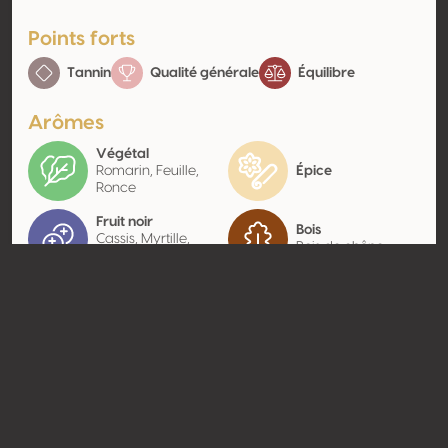
Points forts
Tannin
Qualité générale
Équilibre
Arômes
Végétal
Romarin, Feuille,
Épice
Ronce
Fruit noir
Bois
Cassis, Myrtille,
Bois de chêne
Mûre
Contact
Nom
The Grand Wines SL
Type
Producteur
Website
http://www.sfw.es