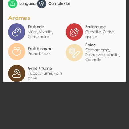
Longueur
Complexité
Arômes
Fruit noir
Fruit rouge
Mûre, Myrtille,
Groseille, Cerise
Cerise noire
griotte
Épice
Fruit à noyau
Cardamome,
Prune bleue
Poivre vert, Vanille,
Cannelle
Grillé / fumé
Tabac, Fumé, Pain
grillé
Contact
Nom
Bodegas Tribos
Type
Producteur
Website
https://www.bodegatribos.com
/