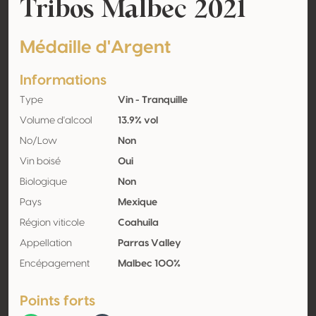
Tribos Malbec 2021
Médaille d'Argent
Informations
Type
Vin - Tranquille
Volume d'alcool
13.9% vol
No/Low
Non
Vin boisé
Oui
Biologique
Non
Pays
Mexique
Région viticole
Coahuila
Appellation
Parras Valley
Encépagement
Malbec 100%
Points forts