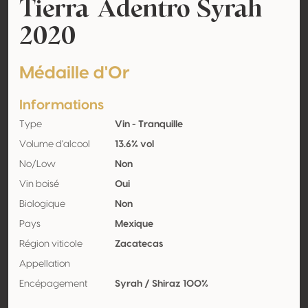
Tierra Adentro Syrah
2020
Médaille d'Or
Informations
Type
Vin - Tranquille
Volume d'alcool
13.6% vol
No/Low
Non
Vin boisé
Oui
Biologique
Non
Pays
Mexique
Région viticole
Zacatecas
Appellation
Encépagement
Syrah / Shiraz 100%