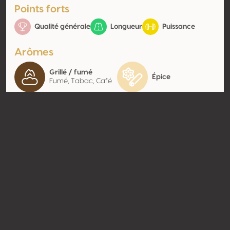
Points forts
Qualité générale
Longueur
Puissance
Arômes
Grillé / fumé
Épice
Fumé, Tabac, Café
Contact
Nom
Campo Real Vinícola
Type
Producteur
Website
http://www.tierraadentro.com.
mx
Partager