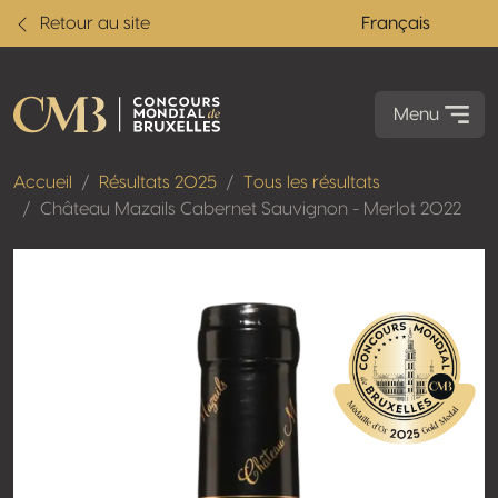
Retour au site
Français
Menu
Accueil
Résultats 2025
Tous les résultats
Château Mazails Cabernet Sauvignon - Merlot 2022