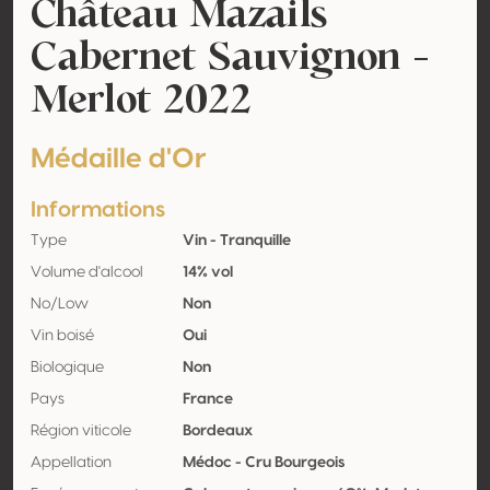
Château Mazails
Cabernet Sauvignon -
Merlot 2022
Médaille d'Or
Informations
Type
Vin - Tranquille
Volume d'alcool
14% vol
No/Low
Non
Vin boisé
Oui
Biologique
Non
Pays
France
Région viticole
Bordeaux
Appellation
Médoc - Cru Bourgeois