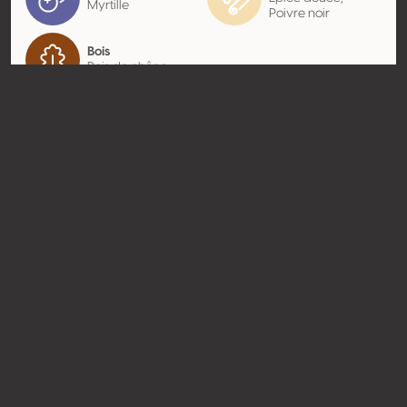
Myrtille
Poivre noir
Bois
Bois de chêne
Contact
Nom
SCEA Château Mazails
Type
Producteur
Website
http://www.chateau-mazails.fr
Partager
© Concours Mondial de Bruxelles 2026 | Vinopres