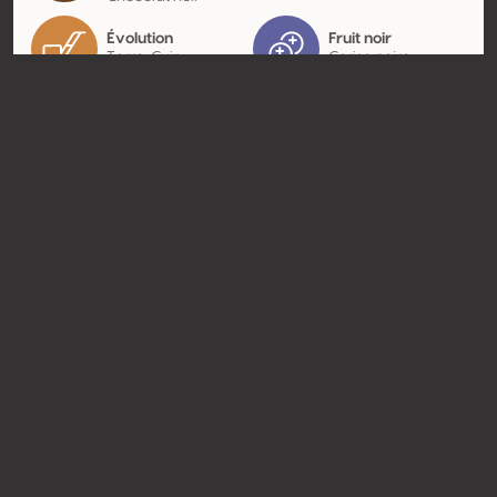
Évolution
Fruit noir
Terre, Cuir
Cerise noire
Contact
Nom
Vignobles JL Trocard
Type
Producteur
Website
http://www.trocard.com
Partager
© Concours Mondial de Bruxelles 2026 | Vinopres