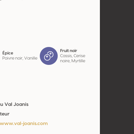
Fruit noir
Épice
Cassis, Cerise
Poivre noir, Vanille
noire, Myrtille
u Val Joanis
teur
/www.val-joanis.com