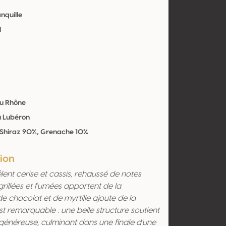
anquille
l
du Rhône
u Lubéron
 Shiraz 90%, Grenache 10%
ion
ent cerise et cassis, rehaussé de notes
grillées et fumées apportent de la
e chocolat et de myrtille ajoute de la
st remarquable : une belle structure soutient
généreuse, culminant dans une finale d'une