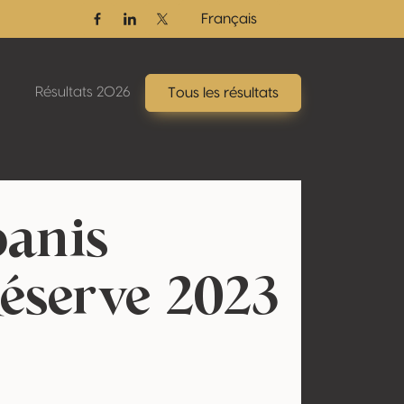
Français
Facebook
Linkedin
Twitter / X
Résultats 2026
Tous les résultats
oanis
éserve 2023