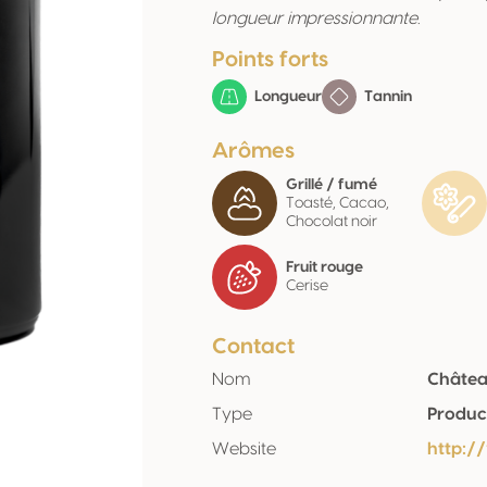
longueur impressionnante.
Points forts
Longueur
Tannin
Arômes
Grillé / fumé
Toasté, Cacao,
Chocolat noir
Fruit rouge
Cerise
Contact
Nom
Châtea
Type
Produc
Website
http:/