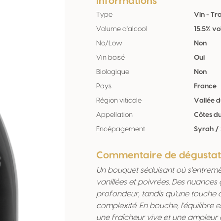
Informations
Type
Vin - Tr
Volume d'alcool
15.5% vo
No/Low
Non
Vin boisé
Oui
Biologique
Non
Pays
France
Région viticole
Vallée 
Appellation
Côtes d
Encépagement
Syrah /
Commentaire de dégustat
Un bouquet séduisant où s'entremêl
vanillées et poivrées. Des nuances 
profondeur, tandis qu'une touche d
complexité. En bouche, l'équilibre e
une fraîcheur vive et une ampleur 