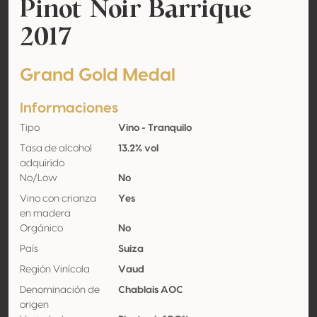
Pinot Noir Barrique
2017
Grand Gold Medal
Informaciones
Tipo
Vino - Tranquilo
Tasa de alcohol
13.2% vol
adquirido
No/Low
No
Vino con crianza
Yes
en madera
Orgánico
No
País
Suiza
Región Vinícola
Vaud
Denominación de
Chablais AOC
origen